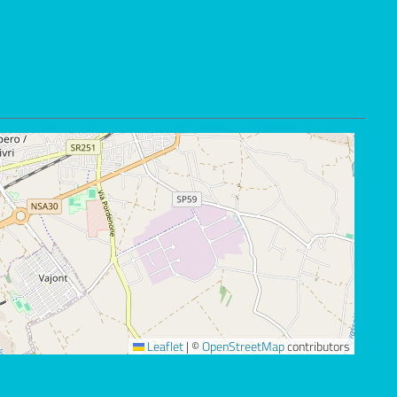
Leaflet
|
©
OpenStreetMap
contributors