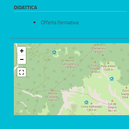
DIDATTICA
Offerta formativa
+
−