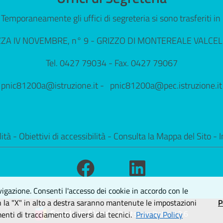
Temporaneamente gli uffici di segreteria si sono trasferiti in
ZZA IV NOVEMBRE, n° 9 - GRIZZO DI MONTEREALE VALCEL
Tel. 0427 79034 - Fax. 0427 79067
pnic81200a@istruzione.it - pnic81200a@pec.istruzione.it
lità
-
Obiettivi di accessibilità
-
Consulta la Mappa del Sito
-
I
vigazione. Consenti l'accesso dei cookie in accordo con le
n la "X" in alto a destra saranno mantenute le impostazioni
P
Scuole in Cloud -
Bootstrap Italia 2.3.6
enti di tracciamento diversi dai tecnici.
Privacy Policy